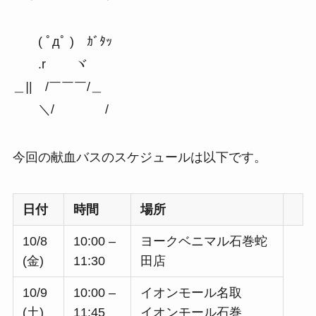
( ﾟдﾟ ) ｶﾞﾀｯ
.r ヾ
＿
|
| /￣￣￣/＿
＼/ /
今回の献血バスのスケジュールは以下です。
日付
時間
場所
10/8
10:00 –
ヨークベニマル石巻蛇
(金)
11:30
田店
10/9
10:00 –
イオンモール名取
(土)
11:45
イオンモール石巻