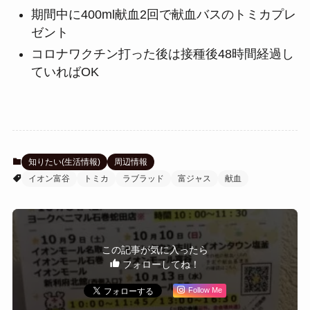
期間中に400ml献血2回で献血バスのトミカプレ
ゼント
コロナワクチン打った後は接種後48時間経過し
ていればOK
知りたい(生活情報)
周辺情報
イオン富谷
トミカ
ラブラッド
富ジャス
献血
この記事が気に入ったら
フォローしてね！
Follow Me