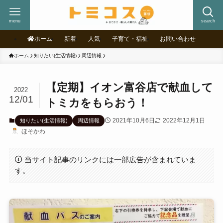
menu
search
ホーム
新着
人気
子育て・福祉
お問い合わせ
ホーム
知りたい(生活情報)
周辺情報
【定期】イオン富谷店で献血して
2022
12/01
トミカをもらおう！
2021年10月6日
2022年12月1日
知りたい(生活情報)
周辺情報
ほそかわ
当サイト記事のリンクには一部広告が含まれていま
す。