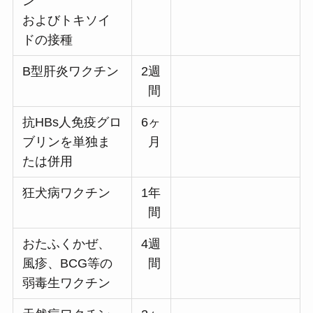
ン
およびトキソイ
ドの接種
B型肝炎ワクチン
2週
間
抗HBs人免疫グロ
6ヶ
ブリンを単独ま
月
たは併用
狂犬病ワクチン
1年
間
おたふくかぜ、
4週
風疹、BCG等の
間
弱毒生ワクチン