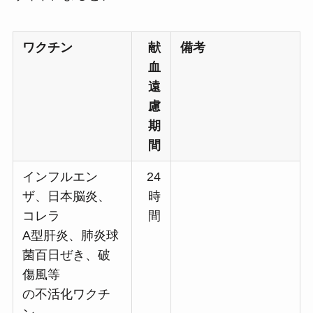
ワクチン
献
備考
血
遠
慮
期
間
インフルエン
24
ザ、日本脳炎、
時
コレラ
間
A型肝炎、肺炎球
菌百日ぜき、破
傷風等
の不活化ワクチ