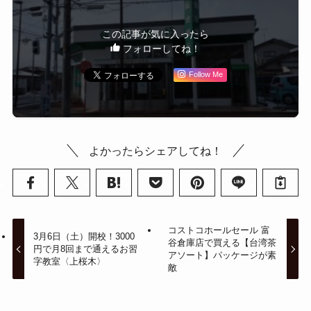
この記事が気に入ったら
フォローしてね！
Follow Me
よかったらシェアしてね！
コストコホールセール 富
3月6日（土）開校！3000
谷倉庫店で買える【台湾茶
円で月8回まで通えるお習
アソート】パッケージが素
字教室〈上桜木〉
敵