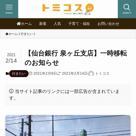
menu
search
ホーム
新着
人気
子育て・福祉
お問い合わせ
ホーム
行きたい
【仙台銀行 泉ヶ丘支店】一時移転
2021
2/14
のお知らせ
2021年2月8日
2021年2月14日
トミコス
行きたい
当サイト記事のリンクには一部広告が含まれていま
す。