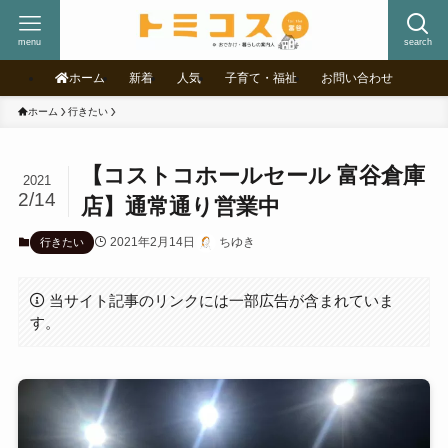
menu
search
ホーム
新着
人気
子育て・福祉
お問い合わせ
ホーム
行きたい
【コストコホールセール 富谷倉庫
2021
2/14
店】通常通り営業中
2021年2月14日
ちゆき
行きたい
当サイト記事のリンクには一部広告が含まれていま
す。