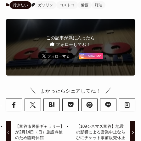
行きたい
ガソリン
コストコ
備蓄
灯油
この記事が気に入ったら
フォローしてね！
Follow Me
よかったらシェアしてね！
【富谷市民俗ギャラリー】
【109シネマズ富谷】地震
が2月14日（日）施設点検
の影響による営業中止なら
のため臨時休館
びにチケット事前販売休止