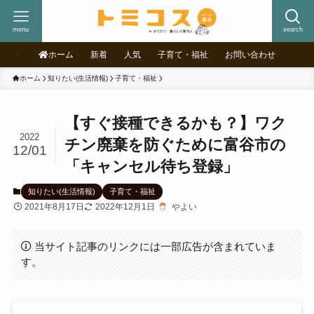
menu
search
ホーム
新着
人気
子育て・福祉
お問い合わせ
ホーム
知りたい(生活情報)
子育て・福祉
【すぐ接種できるかも？】ワク
2022
チン廃棄を防ぐために富谷市の
12/01
「キャンセル待ち登録」
知りたい(生活情報)
子育て・福祉
2021年8月17日
2022年12月1日
やよい
当サイト記事のリンクには一部広告が含まれていま
す。