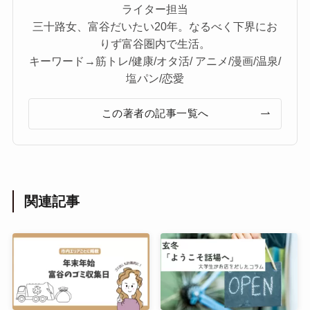
ライター担当
三十路女、富谷だいたい20年。なるべく下界にお
りず富谷圏内で生活。
キーワード→筋トレ/健康/オタ活/ アニメ/漫画/温泉/
塩パン/恋愛
この著者の記事一覧へ
関連記事