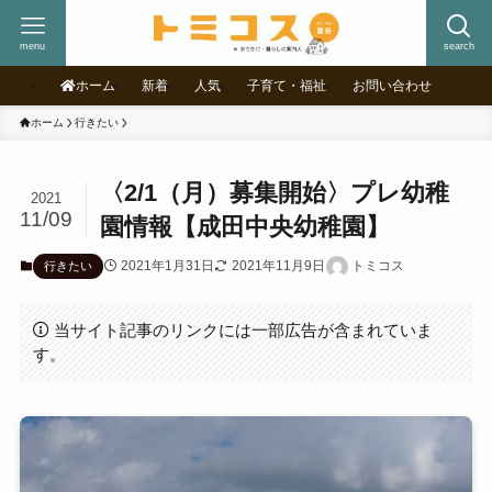
menu
search
ホーム
新着
人気
子育て・福祉
お問い合わせ
ホーム
行きたい
〈2/1（月）募集開始〉プレ幼稚
2021
11/09
園情報【成田中央幼稚園】
2021年1月31日
2021年11月9日
トミコス
行きたい
当サイト記事のリンクには一部広告が含まれていま
す。