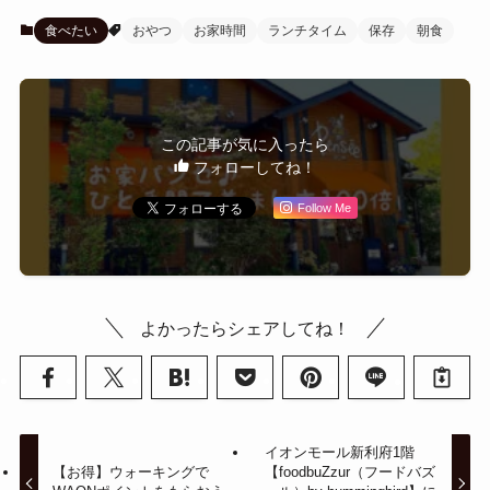
食べたい
おやつ
お家時間
ランチタイム
保存
朝食
この記事が気に入ったら
フォローしてね！
Follow Me
よかったらシェアしてね！
イオンモール新利府1階
【お得】ウォーキングで
【foodbuZzur（フードバズ