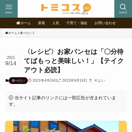
menu
search
ホーム
新着
人気
子育て・福祉
お問い合わせ
ホーム
食べたい
〈レシピ〉お家パンセは「〇分待
2021
てばもっと美味しい！」【テイク
9/14
アウト必読】
2021年4月24日
2021年9月14日
やよい
食べたい
当サイト記事のリンクには一部広告が含まれていま
す。