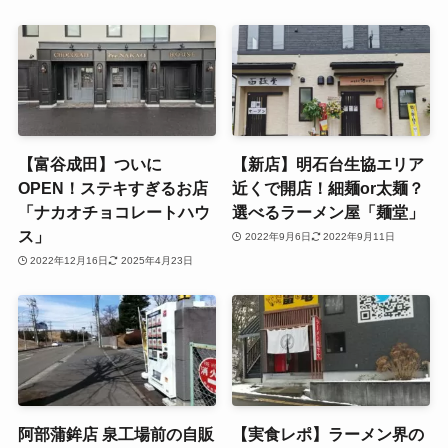
【富谷成田】ついに
【新店】明石台生協エリア
OPEN！ステキすぎるお店
近くで開店！細麺or太麺？
「ナカオチョコレートハウ
選べるラーメン屋「麺堂」
ス」
2022年9月6日
2022年9月11日
2022年12月16日
2025年4月23日
阿部蒲鉾店 泉工場前の自販
【実食レポ】ラーメン界の