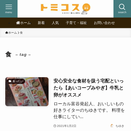
menu
search
ホーム
新着
人気
子育て・福祉
お問い合わせ
ホーム
食
食
– tag –
安心安全な食材を扱う宅配といっ
食べたい
たら【あいコープみやぎ】牛乳と
卵がオススメ
ローカル富谷発起人、おいしいもの
好きライターのちゆきです。 料理を
仕事にしてい...
2021年1月2日
ちゆき