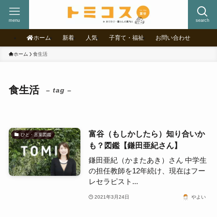
menu
search
ホーム
新着
人気
子育て・福祉
お問い合わせ
ホーム
食生活
食生活
– tag –
富谷（もしかしたら）知り合いか
ひと・言葉図鑑
も？図鑑【鎌田亜紀さん】
鎌田亜紀（かまたあき）さん 中学生
の担任教師を12年続け、現在はフー
レセラピスト...
2021年3月24日
やよい