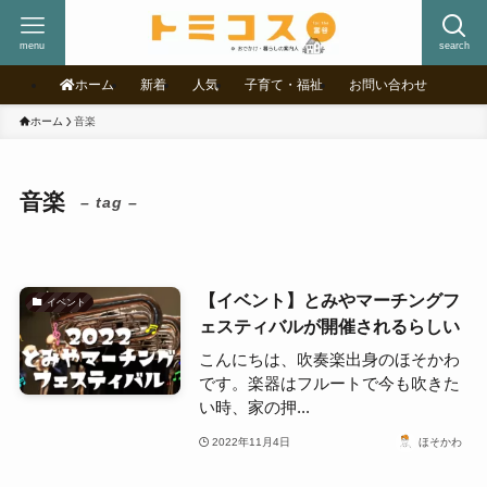
menu
search
ホーム
新着
人気
子育て・福祉
お問い合わせ
ホーム
音楽
音楽
– tag –
【イベント】とみやマーチングフ
イベント
ェスティバルが開催されるらしい
こんにちは、吹奏楽出身のほそかわ
です。楽器はフルートで今も吹きた
い時、家の押...
2022年11月4日
ほそかわ