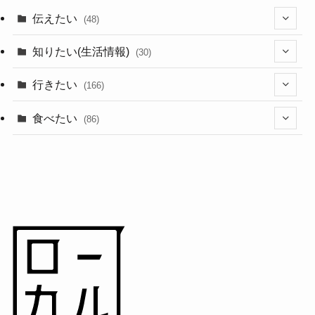
伝えたい
(48)
(44)
知りたい(生活情報)
(30)
(1)
(10)
行きたい
(166)
(11)
(18)
食べたい
(86)
(7)
(15)
(8)
(14)
(5)
(3)
(3)
(1)