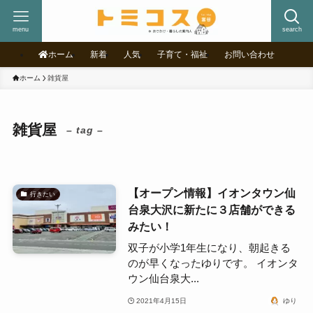
menu
search
ホーム
新着
人気
子育て・福祉
お問い合わせ
ホーム
雑貨屋
雑貨屋
– tag –
【オープン情報】イオンタウン仙
行きたい
台泉大沢に新たに３店舗ができる
みたい！
双子が小学1年生になり、朝起きる
のが早くなったゆりです。 イオンタ
ウン仙台泉大...
2021年4月15日
ゆり