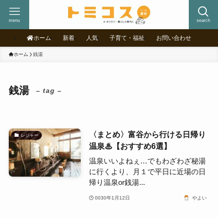
menu
search
ホーム
新着
人気
子育て・福祉
お問い合わせ
ホーム
銭湯
銭湯
– tag –
〈まとめ〉富谷から行ける日帰り
レジャー
温泉♨【おすすめ6選】
温泉いいよねぇ…でもわざわざ秘湯
に行くより、月１で平日に近場の日
帰り温泉or銭湯...
0030年1月12日
やよい