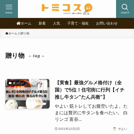
menu
search
ホーム
新着
人気
子育て・福祉
お問い合わせ
ホーム
贈り物
贈り物
– tag –
【実食】最強グルメ格付け（全
食べたい
国）で5位！住宅街に行列【イチ
推し牛タン”たん兵衛”】
やよい 筋トレしてお腹空いたよ。た
まには贅沢に牛タンを食べたい。 白
リンゴ 富谷...
2021年12月2日
やよい