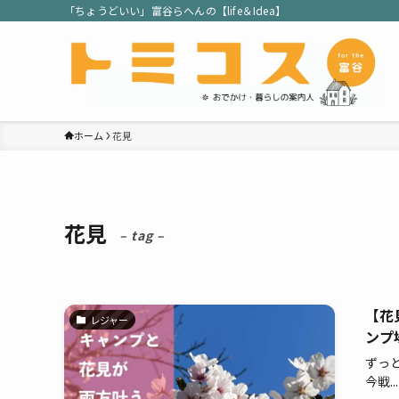
「ちょうどいい」富谷らへんの【life＆Idea】
ホーム
花見
花見
– tag –
【花
レジャー
ンプ
ずっ
今戦...