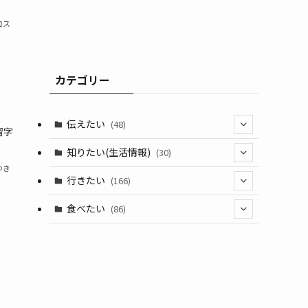
コス
カテゴリー
〉
伝えたい
(48)
習字
(44)
知りたい(生活情報)
(30)
ゆき
(1)
(10)
行きたい
(166)
(11)
(18)
食べたい
(86)
(7)
(15)
(8)
(14)
(5)
】
(3)