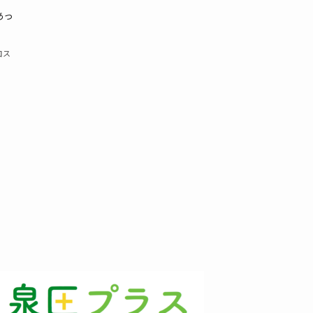
あっ
コス