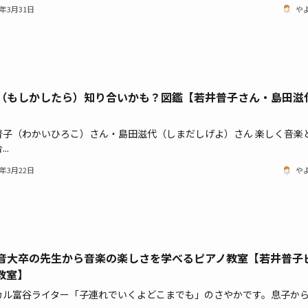
1年3月31日
や
（もしかしたら）知り合いかも？図鑑【若井普子さん・島田滋
】
普子（わかいひろこ）さん・島田滋代（しまだしげよ）さん 楽しく音楽
..
1年3月22日
や
音大卒の先生から音楽の楽しさを学べるピアノ教室【若井普子
教室】
カル富谷ライター「子連れでいくよどこまでも」のさやかです。息子から