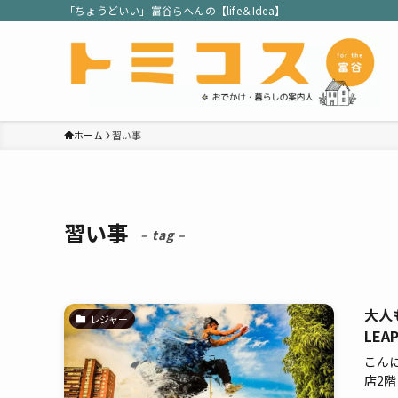
「ちょうどいい」富谷らへんの【life＆Idea】
ホーム
習い事
習い事
– tag –
大人
レジャー
LEA
こんに
店2階に