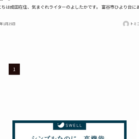
にちは成田在住、気まぐれライターのよしたかです。 富谷市ひより台に
1年1月25日
トミ
1