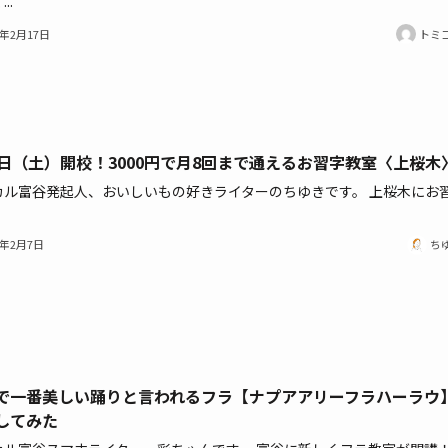
..
1年2月17日
トミ
6日（土）開校！3000円で月8回まで通えるお習字教室〈上桜木
カル富谷発起人、おいしいもの好きライターのちゆきです。 上桜木にお
1年2月7日
ち
で一番美しい踊りと言われるフラ【ナプアアリーフラハーラウ
してみた