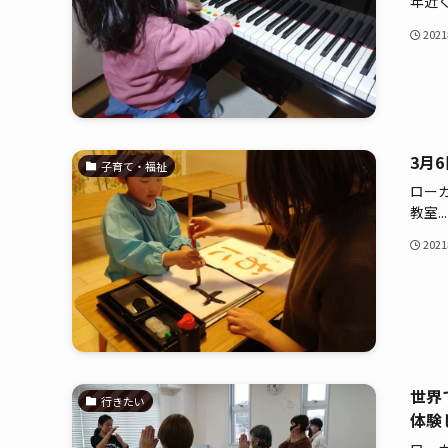
年近く.
202
3月
子育て・福祉
ロー
教室...
202
世界
行きたい
体験