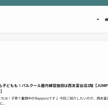
も子どもも！パルクール屋内練習施設は西友富谷店2階【JUMP
P】
ちは！子育て奮闘中のNappuruです♪ 今回ご紹介したいのが、西友富
...