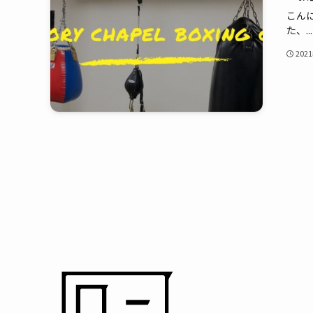
こん
た、...
202