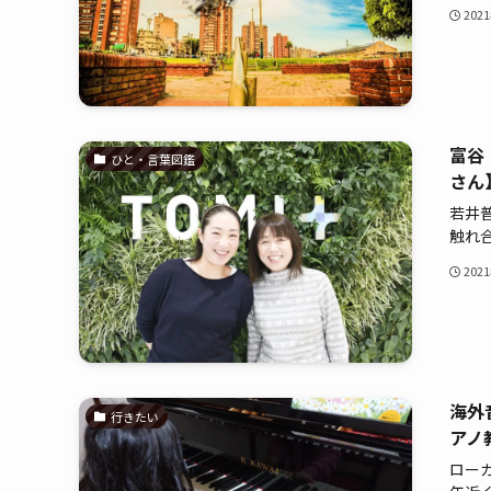
202
富谷
ひと・言葉図鑑
さん
若井
触れ合.
202
海外
行きたい
アノ
ロー