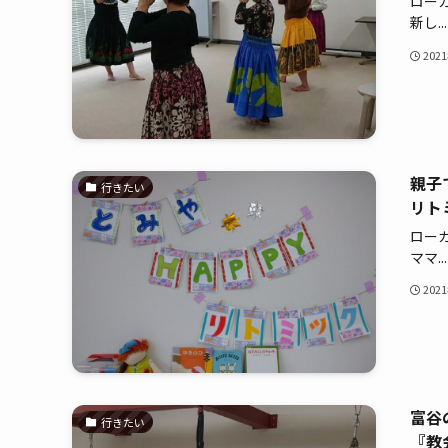
ロー
新し...
202
親子
行きたい
リト
ロー
ママ...
202
富谷
行きたい
『教