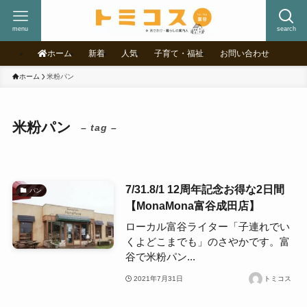
menu
search
ホーム
新着
人気
子育て・福祉
お問い合わせ
ホーム
米粉パン
米粉パン
– tag –
7/31.8/1 12周年記念お得な2日間
パン
【MonaMona富谷成田店】
ローカル富谷ライター「子連れでい
くよどこまでも」のさやかです。富
谷で米粉パン...
2021年7月31日
トミコス