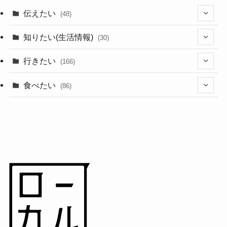
伝えたい
(48)
(44)
知りたい(生活情報)
(30)
(1)
(10)
行きたい
(166)
(11)
(18)
食べたい
(86)
(7)
(15)
(8)
(14)
(5)
(3)
(3)
(1)