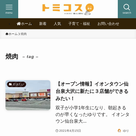
menu
search
ホーム
新着
人気
子育て・福祉
お問い合わせ
ホーム
焼肉
焼肉
– tag –
【オープン情報】イオンタウン仙
行きたい
台泉大沢に新たに３店舗ができる
みたい！
双子が小学1年生になり、朝起きる
のが早くなったゆりです。 イオンタ
ウン仙台泉大...
2021年4月15日
ゆり