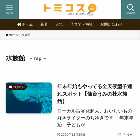
menu
search
ホーム
新着
人気
子育て・福祉
お問い合わせ
ホーム
水族館
水族館
– tag –
年末年始もやってる全天候型子連
行きたい
れスポット【仙台うみの杜水族
館】
ローカル富谷発起人、おいしいもの
好きライターのちゆきです。 年末年
始、子どもが...
2020年12月29日
ちゆき