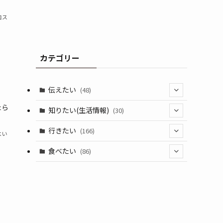
コス
カテゴリー
伝えたい
(48)
たら
(44)
知りたい(生活情報)
(30)
(1)
(10)
行きたい
(166)
よい
(11)
(18)
食べたい
(86)
(7)
(15)
(8)
(14)
(5)
(3)