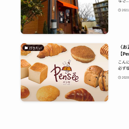
なさ...
202
〈お
行きたい
【P
こんに
必ず塩.
202