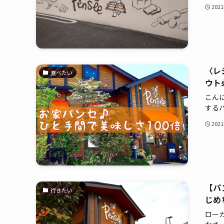
202
〈レ
食べたい
ウト
こんに
するパン
202
【パ
行きたい
じめ
ローカ