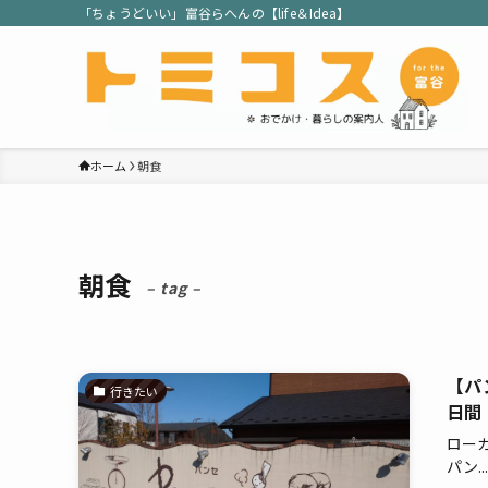
「ちょうどいい」富谷らへんの【life＆Idea】
ホーム
朝食
朝食
– tag –
【パ
行きたい
日間
ロー
パン...