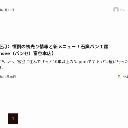
1年1月18日
トミ
正月〉恒例の初売り情報と新メニュー！石窯パン工房
ensee（パンセ）富谷本店】
ちは～、富谷に住んでザっと10年以上のNappruです♪ パン屋に行っ
..
0年12月30日
や
1