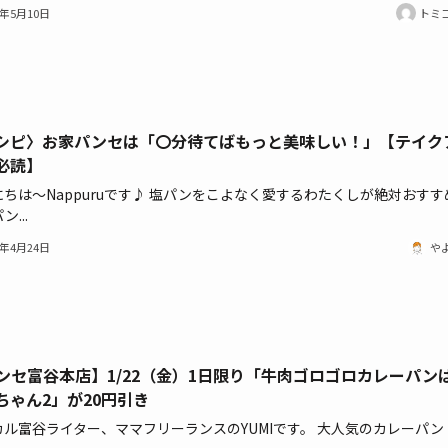
1年5月10日
トミ
シピ〉お家パンセは「〇分待てばもっと美味しい！」【テイク
必読】
ちは～Nappuruです♪ 塩パンをこよなく愛するわたくしが絶対おすす
...
1年4月24日
や
ンセ富谷本店】1/22（金）1日限り「牛肉ゴロゴロカレーパン
ちゃん2」が20円引き
ル富谷ライター、ママフリーランスのYUMIです。 大人気のカレーパン 