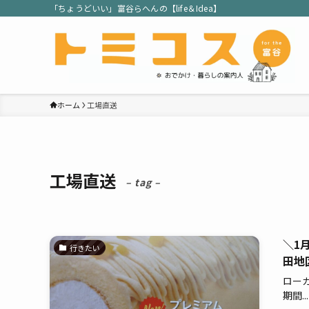
「ちょうどいい」富谷らへんの【life＆Idea】
ホーム
工場直送
工場直送
– tag –
＼1
行きたい
田地
ロー
期間...