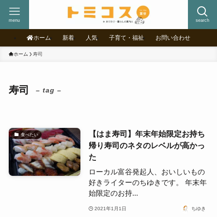
menu
search
ホーム
新着
人気
子育て・福祉
お問い合わせ
ホーム
寿司
寿司
– tag –
【はま寿司】年末年始限定お持ち
食べたい
帰り寿司のネタのレベルが高かっ
た
ローカル富谷発起人、おいしいもの
好きライターのちゆきです。 年末年
始限定のお持...
2021年1月1日
ちゆき