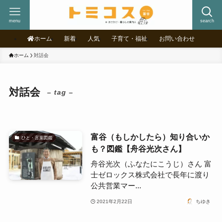
menu
search
ホーム
新着
人気
子育て・福祉
お問い合わせ
ホーム
対話会
対話会
– tag –
富谷（もしかしたら）知り合いか
ひと・言葉図鑑
も？図鑑【舟谷光次さん】
舟谷光次（ふなたにこうじ）さん 富
士ゼロックス株式会社で長年に渡り
公共営業マー...
2021年2月22日
ちゆき