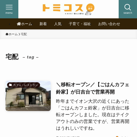
menu
search
ホーム
新着
人気
子育て・福祉
お問い合わせ
ホーム
宅配
宅配
– tag –
＼移転オープン／【ごはんカフェ
カフェ・レストラン
鈴家】が日吉台で営業再開
昨年までイオン大沢の近くにあった
「ごはんカフェ鈴家」が日吉台に移
転オープンしました。現在はテイク
アウトのみの営業ですが、営業再開
はうれしいですね。