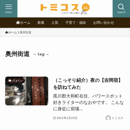
menu
search
ホーム
新着
人気
子育て・福祉
お問い合わせ
ホーム
奥州街道
奥州街道
– tag –
（こっそり紹介）夜の【吉岡宿】
行きたい
を訪ねてみた
黒川郡大和町在住、パワースポット
好きライターのなおやです。 こんな
に身近に宿場...
2021年1月15日
トミコス