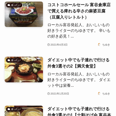
コストコホールセール 富谷倉庫店
食べたい
で買える痺れる辛さの麻婆豆腐
（豆腐入りレトルト）
ローカル富谷発起人、おいしいもの
好きライターのちゆきです。 辛いも
の好き必見！...
2021年4月3日
ちゆき
ダイエット中でも子連れで行ける
食べたい
外食3選その2【満天食堂】
ローカル富谷発起人、おいしいもの
好きライターのちゆきです。 ダイエ
ット中は栄養...
2021年1月20日
ちゆき
ダイエット中でも子連れで行ける
食べたい
外食3選その1【十割そば会 富谷本