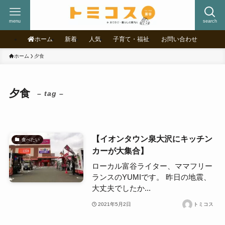
menu
search
ホーム
新着
人気
子育て・福祉
お問い合わせ
ホーム
夕食
夕食
– tag –
【イオンタウン泉大沢にキッチン
食べたい
カーが大集合】
ローカル富谷ライター、ママフリー
ランスのYUMIです。 昨日の地震、
大丈夫でしたか...
2021年5月2日
トミコス