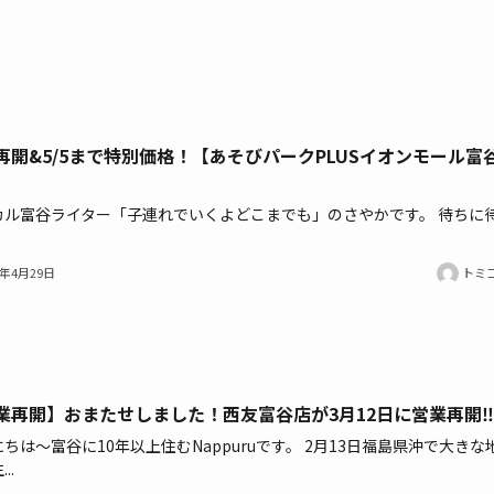
再開&5/5まで特別価格！【あそびパークPLUSイオンモール富
カル富谷ライター「子連れでいくよどこまでも」のさやかです。 待ちに
1年4月29日
トミ
業再開】おまたせしました！西友富谷店が3月12日に営業再開‼
ちは～富谷に10年以上住むNappuruです。 2月13日福島県沖で大きな
..