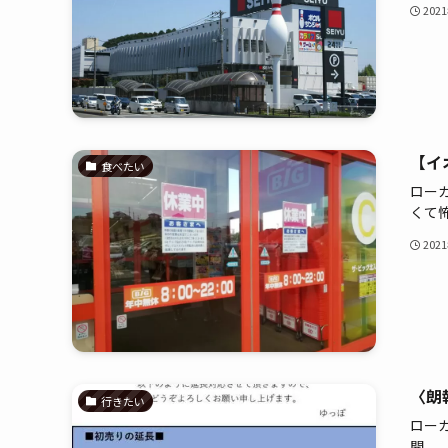
202
【イ
食べたい
ロー
くて怖.
202
〈朗
行きたい
ロー
開 ...