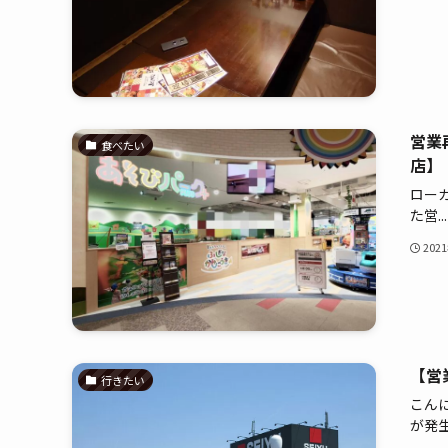
営業
食べたい
店】
ロー
た営...
202
【営
行きたい
こんに
が発生.