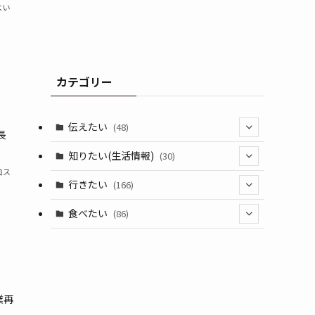
よい
カテゴリー
伝えたい
(48)
長
(44)
知りたい(生活情報)
(30)
コス
(1)
(10)
行きたい
(166)
(11)
(18)
食べたい
(86)
(7)
(15)
(8)
(14)
(5)
(3)
業再