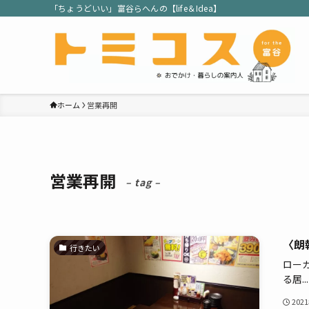
「ちょうどいい」富谷らへんの【life＆Idea】
ホーム
営業再開
営業再開
– tag –
〈朗
行きたい
ロー
る居...
202