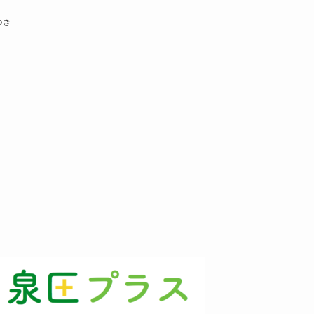
(3)
ゆき
(1)