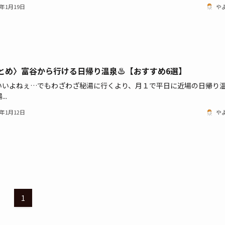
1年1月19日
や
とめ〉富谷から行ける日帰り温泉♨【おすすめ6選】
いいよねぇ…でもわざわざ秘湯に行くより、月１で平日に近場の日帰り
..
0年1月12日
や
1