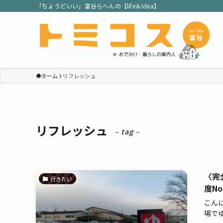
「ちょうどいい」富谷らへんの【life＆Idea】
ホーム
リフレッシュ
リフレッシュ
– tag –
〈完
行きたい
度No
こんに
場でゆっ