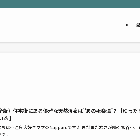
全版〉住宅街にある優雅な天然温泉は”あの極楽湯”?!【ゆった
.1♨】
ちは～温泉大好きママのNappuruです♪ まだまだ寒さが続く富谷…、
...