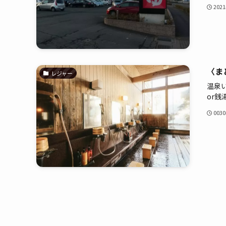
202
〈ま
レジャー
温泉
or銭湯.
003