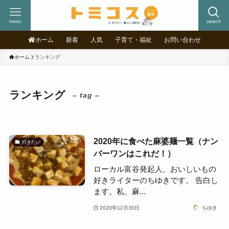
menu
search
ホーム
新着
人気
子育て・福祉
お問い合わせ
ホーム
ランキング
ランキング
– tag –
2020年に食べた麻婆麺一覧（ナン
行きたい
バーワンはこれだ！）
ローカル富谷発起人、おいしいもの
好きライターのちゆきです。 告白し
ます。私、麻...
2020年12月30日
ちゆき