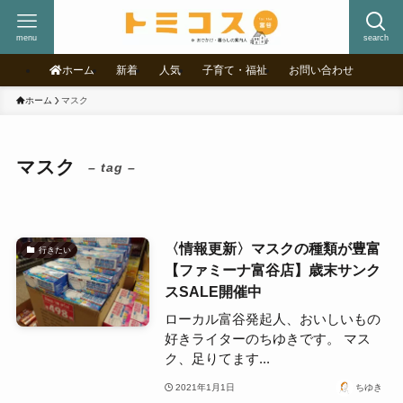
menu
search
ホーム
新着
人気
子育て・福祉
お問い合わせ
ホーム
マスク
マスク
– tag –
〈情報更新〉マスクの種類が豊富
行きたい
【ファミーナ富谷店】歳末サンク
スSALE開催中
ローカル富谷発起人、おいしいもの
好きライターのちゆきです。 マス
ク、足りてます...
2021年1月1日
ちゆき