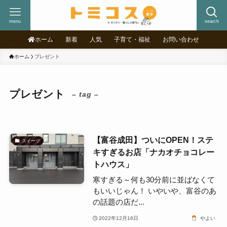
menu
search
ホーム
新着
人気
子育て・福祉
お問い合わせ
ホーム
プレゼント
プレゼント
– tag –
【富谷成田】ついにOPEN！ステ
スイーツ
キすぎるお店「ナカオチョコレー
トハウス」
寒すぎる～何も30分前に並ばなくて
もいいじゃん！ いやいや、富谷のあ
の話題の店だ...
2022年12月16日
やよい