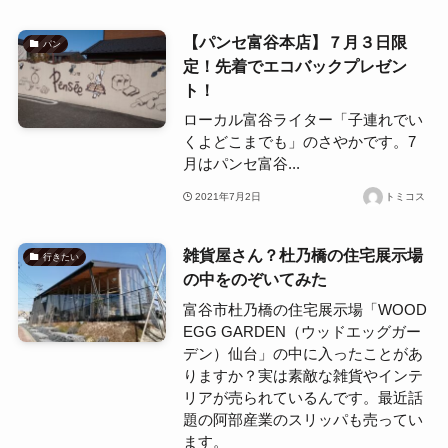
【パンセ富谷本店】７月３日限
パン
定！先着でエコバックプレゼン
ト！
ローカル富谷ライター「子連れでい
くよどこまでも」のさやかです。7
月はパンセ富谷...
2021年7月2日
トミコス
雑貨屋さん？杜乃橋の住宅展示場
行きたい
の中をのぞいてみた
富谷市杜乃橋の住宅展示場「WOOD
EGG GARDEN（ウッドエッグガー
デン）仙台」の中に入ったことがあ
りますか？実は素敵な雑貨やインテ
リアが売られているんです。最近話
題の阿部産業のスリッパも売ってい
ます。