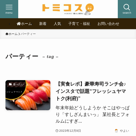
menu
search
ホーム
新着
人気
子育て・福祉
お問い合わせ
ホーム
パーティー
パーティー
– tag –
【実食レポ】豪華寿司ランチ会♪
食べたい
インスタで話題“フレッシュヤマ
トク(利府)”
年末年始どうしようか そこはやっぱ
り「すしざんまいっ」 某社長とフォ
ルムにすぎ...
2023年12月9日
やよい