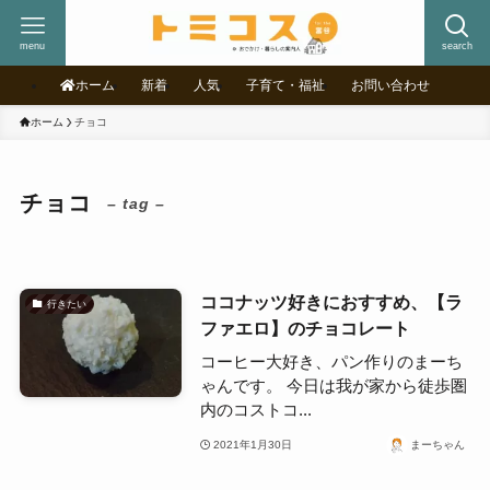
menu
search
ホーム
新着
人気
子育て・福祉
お問い合わせ
ホーム
チョコ
チョコ
– tag –
ココナッツ好きにおすすめ、【ラ
行きたい
ファエロ】のチョコレート
コーヒー大好き、パン作りのまーち
ゃんです。 今日は我が家から徒歩圏
内のコストコ...
2021年1月30日
まーちゃん