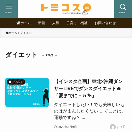
menu
search
ホーム
新着
人気
子育て・福祉
お問い合わせ
ホーム
ダイエット
ダイエット
– tag –
【インスタ企画】東北×沖縄ダン
イベント
サーLIVEでダンスダイエット🔥
「夏までに－５㌔」
ダイエットしたい！でも美味しいも
のはがまんしたくない… てことは、
運動ですね？ ...
2023年3月9日
まり子