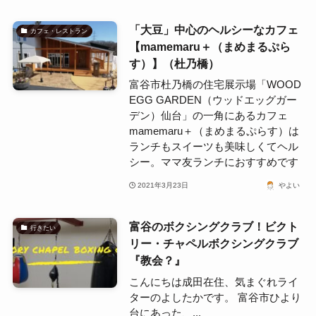
「大豆」中心のヘルシーなカフェ
カフェ・レストラン
【mamemaru＋（まめまるぷら
す）】（杜乃橋）
富谷市杜乃橋の住宅展示場「WOOD
EGG GARDEN（ウッドエッグガー
デン）仙台」の一角にあるカフェ
mamemaru＋（まめまるぷらす）は
ランチもスイーツも美味しくてヘル
シー。ママ友ランチにおすすめです
2021年3月23日
やよい
富谷のボクシングクラブ！ビクト
行きたい
リー・チャペルボクシングクラブ
『教会？』
こんにちは成田在住、気まぐれライ
ターのよしたかです。 富谷市ひより
台にあった、...