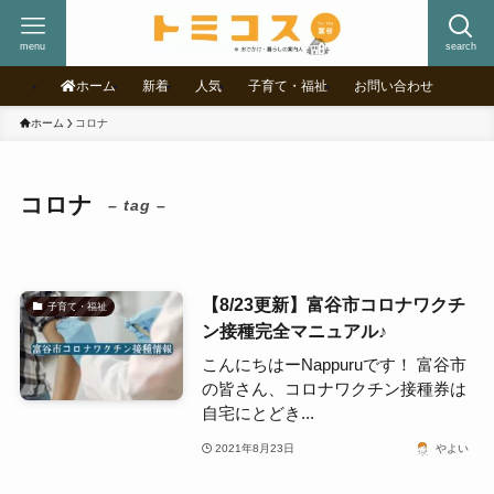
menu
search
ホーム
新着
人気
子育て・福祉
お問い合わせ
ホーム
コロナ
コロナ
– tag –
【8/23更新】富谷市コロナワクチ
子育て・福祉
ン接種完全マニュアル♪
こんにちはーNappuruです！ 富谷市
の皆さん、コロナワクチン接種券は
自宅にとどき...
2021年8月23日
やよい