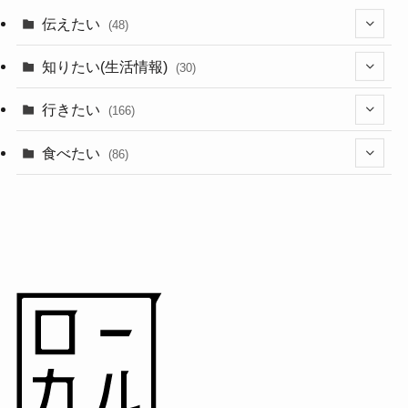
伝えたい
(48)
(44)
知りたい(生活情報)
(30)
(1)
(10)
行きたい
(166)
(11)
(18)
食べたい
(86)
(7)
(15)
(8)
(14)
(5)
(3)
(3)
(1)