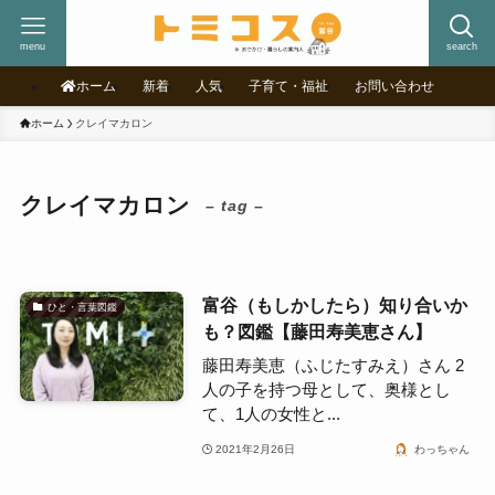
menu
search
ホーム
新着
人気
子育て・福祉
お問い合わせ
ホーム
クレイマカロン
クレイマカロン
– tag –
富谷（もしかしたら）知り合いか
ひと・言葉図鑑
も？図鑑【藤田寿美恵さん】
藤田寿美恵（ふじたすみえ）さん 2
人の子を持つ母として、奥様とし
て、1人の女性と...
2021年2月26日
わっちゃん