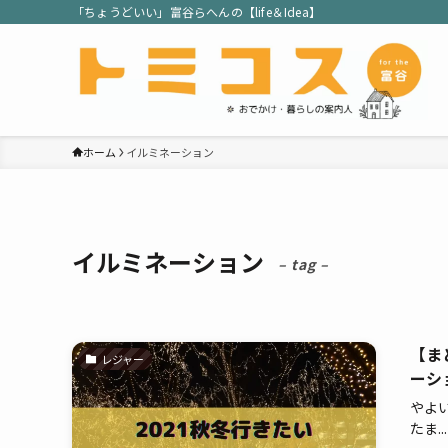
「ちょうどいい」富谷らへんの【life＆Idea】
ホーム
イルミネーション
イルミネーション
– tag –
【ま
レジャー
ーシ
やよ
たま...