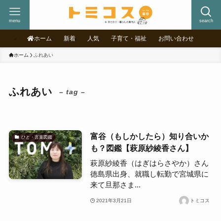
menu
search
ホーム
新着
人気
子育て・福祉
お問い合わせ
ホーム
ふれあい
ふれあい
– tag –
富谷（もしかしたら）知り合いか
ひと・言葉図鑑
も？図鑑【萩原紗綾香さん】
萩原紗綾香（はぎはらさやか）さん
徳島県出身、就職し転勤で宮城県に
来て旦那さま...
2021年3月21日
トミコス