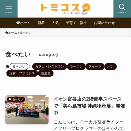
menu
search
ホーム
新着
人気
子育て・福祉
お問い合わせ
ホーム
食べたい
食べたい
– category –
食べたい
カフェ・レストラン
ラーメン
スイーツ
パン
定食・ファミレス
居酒屋
イオン富谷店の2階催事スペース
食べたい
で「美ら島市場 沖縄物産展」開催
中
こんにちは、ローカル富谷ライター
／フリープログラマーのほそかわで