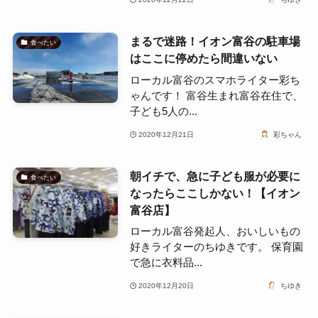
まるで迷路！イオン富谷の駐車場
食べたい
はここに停めたら間違いない
ローカル富谷のスマホライター彩ち
ゃんです！ 富谷生まれ富谷在住で、
子ども5人の...
2020年12月21日
彩ちゃん
朝イチで、急に子ども服が必要に
食べたい
なったらここしかない！【イオン
富谷店】
ローカル富谷発起人、おいしいもの
好きライターのちゆきです。 保育園
で急に衣料品...
2020年12月20日
ちゆき