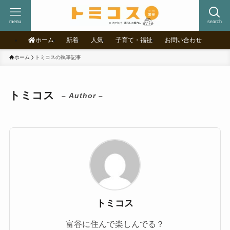
menu
search
ホーム
新着
人気
子育て・福祉
お問い合わせ
ホーム
トミコスの執筆記事
トミコス
– Author –
トミコス
富谷に住んで楽しんでる？