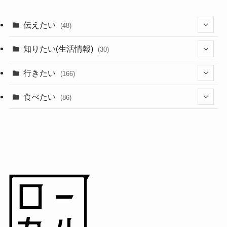
伝えたい
(48)
(44)
知りたい(生活情報)
(30)
(1)
(10)
行きたい
(166)
(11)
(18)
食べたい
(86)
(7)
(15)
(8)
(14)
(5)
(3)
(3)
(1)