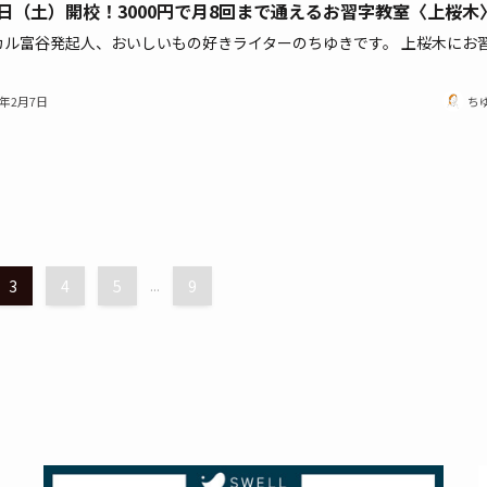
6日（土）開校！3000円で月8回まで通えるお習字教室〈上桜木
カル富谷発起人、おいしいもの好きライターのちゆきです。 上桜木にお
1年2月7日
ち
3
4
5
...
9