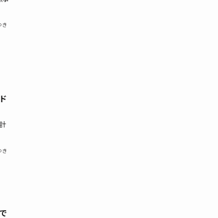
ゆき
ド
計
ゆき
で