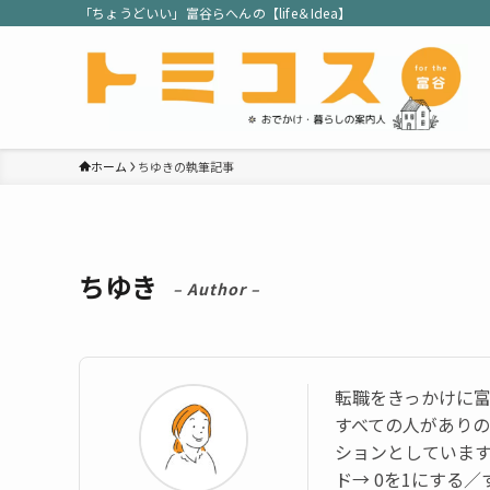
「ちょうどいい」富谷らへんの【life＆Idea】
ホーム
ちゆきの執筆記事
ちゆき
– Author –
転職をきっかけに富
すべての人があり
ションとしています
ド→ 0を1にする