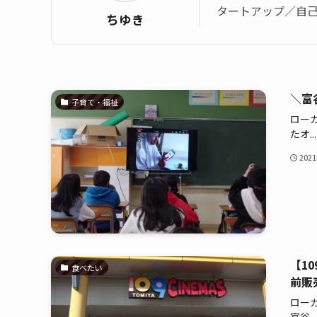
タートアップ／自
ちゆき
＼富
子育て・福祉
ロー
たオ...
202
【1
食べたい
前販
ロー
富谷...