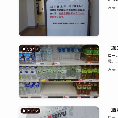
202
【薬
行きたい
ロー
電、...
202
【西
行きたい
ロー