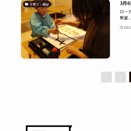
3月
子育て・福祉
ロー
教室...
202
1
2