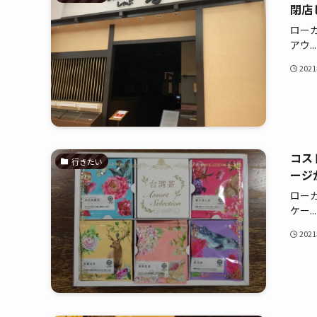
閉店
ロー
アウ...
202
コス
行きたい
ージ
ロー
ケー...
202