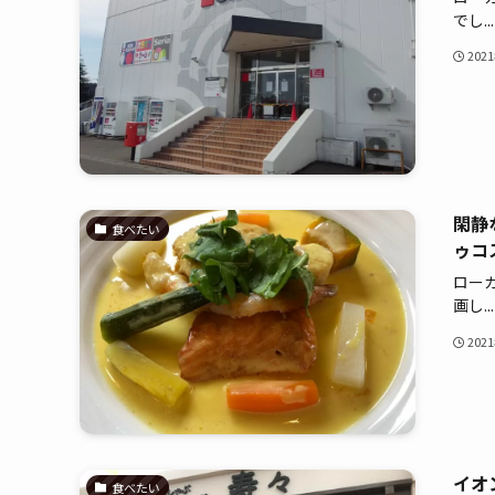
でし...
202
閑静
食べたい
ゥコ
ロー
画し...
202
イオ
食べたい