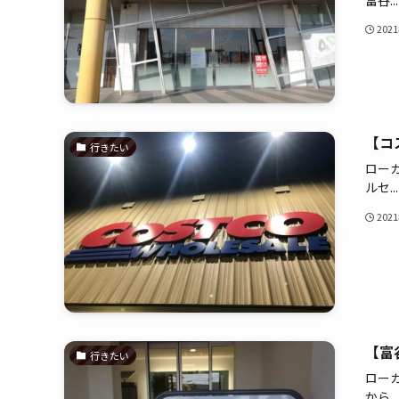
202
【コ
行きたい
ロー
ルセ...
202
【富
行きたい
ロー
から...