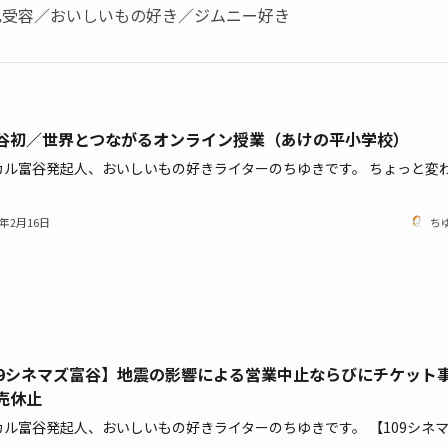
己受容／おいしいもの好き／ジムニー好き
谷初／世界とつながるオンライン授業（あけの平小学校）
カル富谷発起人、おいしいもの好きライターのちゆきです。 ちょっと変
1年2月16日
ち
09シネマズ富谷】地震の影響による営業中止ならびにチケット
売休止
カル富谷発起人、おいしいもの好きライターのちゆきです。 【109シネ