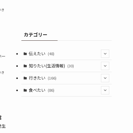
ゆき
カテゴリー
伝えたい
(48)
ホー
(44)
知りたい(生活情報)
(30)
ゆき
(1)
(10)
行きたい
(166)
(11)
(18)
食べたい
(86)
(7)
(15)
(8)
(14)
(5)
館
(3)
発生