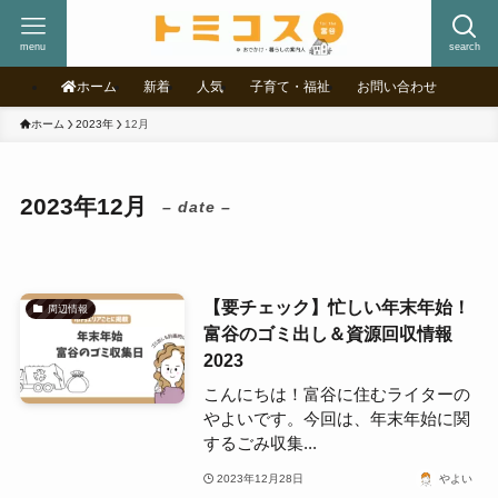
menu
search
ホーム
新着
人気
子育て・福祉
お問い合わせ
ホーム
2023年
12月
2023年12月
– date –
【要チェック】忙しい年末年始！
周辺情報
富谷のゴミ出し＆資源回収情報
2023
こんにちは！富谷に住むライターの
やよいです。今回は、年末年始に関
するごみ収集...
2023年12月28日
やよい