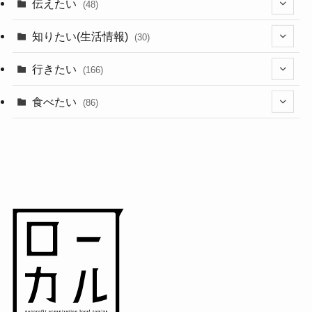
伝えたい
(48)
(44)
知りたい(生活情報)
(30)
(1)
(10)
行きたい
(166)
(11)
(18)
食べたい
(86)
(7)
(15)
(8)
(14)
(5)
(3)
(3)
(1)