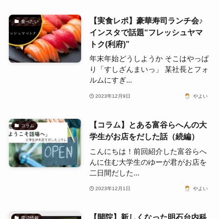
【実食レポ】豪華寿司ランチ会♪
食べたい
インスタで話題“フレッシュヤマ
トク(利府)”
年末年始どうしようか そこはやっぱ
り「すしざんまいっ」 某社長とフォ
ルムにすぎ...
2023年12月9日
やよい
【コラム】とある富谷らへんの大
コラム
学生がお店をだした話（続編）
こんにちは！前回紹介した富谷らへ
んに住む大学生のゆーが君がお店を
二日間だした...
2023年12月1日
やよい
【開院】新しくなった明石台内科
周辺情報