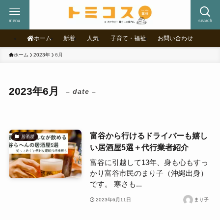
menu
search
ホーム
新着
人気
子育て・福祉
お問い合わせ
ホーム
2023年
6月
2023年6月
– date –
富谷から行けるドライバーも嬉し
居酒屋
い居酒屋5選＋代行業者紹介
富谷に引越して13年、身も心もすっ
かり富谷市民のまり子（沖縄出身）
です。 寒さも...
2023年6月11日
まり子