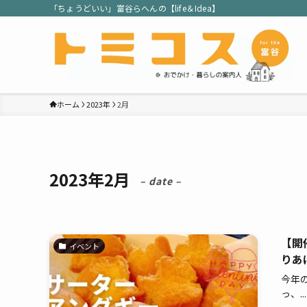
「ちょうどいい」富谷らへんの【life＆Idea】
ホーム
2023年
2月
2023年2月
– date –
【開
イベント
りあ
今年
っ、...