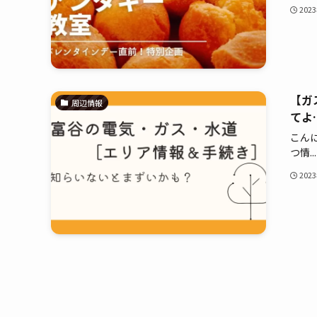
202
【ガ
周辺情報
てよ
こん
つ情...
202