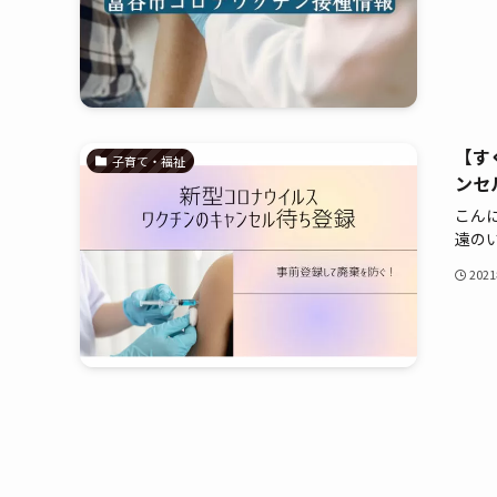
【す
子育て・福祉
ンセ
こんに
遠のい.
202