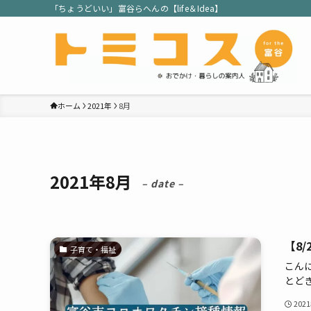
「ちょうどいい」富谷らへんの【life＆Idea】
ホーム
2021年
8月
2021年8月
– date –
【8
子育て・福祉
こんに
とどき.
202