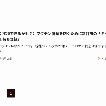
ぐ接種できるかも？】ワクチン廃棄を防ぐために富谷市の「キ
ル待ち登録」
ちは～Nappuruです。 新種のデルタ株が増え、コロナの終息はますま
..
1年8月17日
や
1