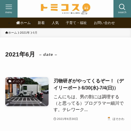
menu
search
ホーム
新着
人気
子育て・福祉
お問い合わせ
ホーム
2021年
6月
2021年6月
– date –
刃物研ぎがやってくるぞー！（デ
イベント
イリーポート6/30(水)-7/4(日)）
こんにちは、男の割には調理する
（と思ってる）プログラマー細川で
す。テレワーク...
2021年6月30日
ほそかわ