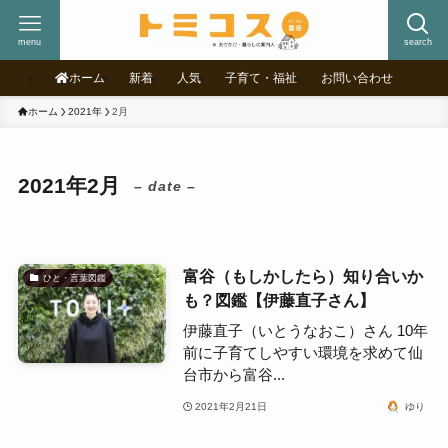
menu
search
ホーム
新着
人気
子育て・福祉
お問い合わせ
ホーム
2021年
2月
2021年2月
– date –
富谷（もしかしたら）知り合いか
ひと・言葉図鑑
も？図鑑【伊藤直子さん】
伊藤直子（いとうなおこ）さん 10年
前に子育てしやすい環境を求めて仙
台市から富谷...
2021年2月21日
ゆり