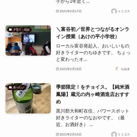
子から1年近く...
2021年2月17日
トミコス
＼富谷初／世界とつながるオンラ
子育て・福祉
イン授業（あけの平小学校）
ローカル富谷発起人、おいしいもの
好きライターのちゆきです。 ちょっ
と変わったオ...
2021年2月16日
ちゆき
季節限定！をチョイス。【純米酒
食べたい
鳳陽】蔵元の内ヶ崎酒造店おすす
め
黒川郡大和町在住、パワースポット
好きライターのなおやです。（最
近、お酒好き） ...
2021年2月15日
トミコス