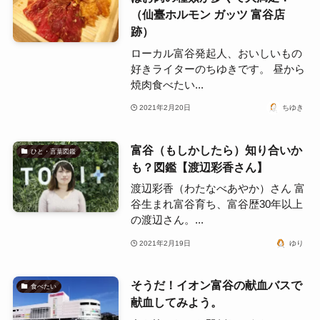
（仙臺ホルモン ガッツ 富谷店
跡）
ローカル富谷発起人、おいしいもの
好きライターのちゆきです。 昼から
焼肉食べたい...
2021年2月20日
ちゆき
富谷（もしかしたら）知り合いか
ひと・言葉図鑑
も？図鑑【渡辺彩香さん】
渡辺彩香（わたなべあやか）さん 富
谷生まれ富谷育ち、富谷歴30年以上
の渡辺さん。...
2021年2月19日
ゆり
そうだ！イオン富谷の献血バスで
食べたい
献血してみよう。