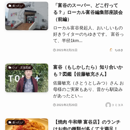
「富谷のスーパー、どこ行って
食べたい
る？」ローカル富谷編集部座談会
（前編）
ローカル富谷発起人、おいしいもの
好きライターのちゆきです。 富谷っ
て、半径1km...
2021年2月21日
ちゆき
富谷（もしかしたら）知り合いか
ひと・言葉図鑑
も？図鑑【佐藤敏充さん】
佐藤敏充（さとうとしみつ）さん お
母様のご実家もあり、昔から馴染み
があったとい...
2021年2月20日
トミコス
【焼肉 牛和華 富谷店】のランチ
食べたい
はお肉の種類が多くて大満足！