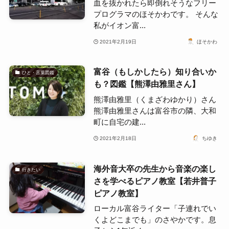
血を抜かれたら即倒れそうなフリー
プログラマのほそかわです。 そんな
私がイオン富...
2021年2月19日
ほそかわ
富谷（もしかしたら）知り合いか
ひと・言葉図鑑
も？図鑑【熊澤由雅里さん】
熊澤由雅里（くまざわゆかり）さん
熊澤由雅里さんは富谷市の隣、大和
町に自宅の建...
2021年2月18日
ちゆき
海外音大卒の先生から音楽の楽し
行きたい
さを学べるピアノ教室【若井普子
ピアノ教室】
ローカル富谷ライター「子連れでい
くよどこまでも」のさやかです。息