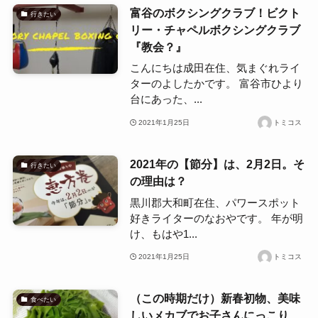
富谷のボクシングクラブ！ビクト
行きたい
リー・チャペルボクシングクラブ
『教会？』
こんにちは成田在住、気まぐれライ
ターのよしたかです。 富谷市ひより
台にあった、...
2021年1月25日
トミコス
2021年の【節分】は、2月2日。そ
行きたい
の理由は？
黒川郡大和町在住、パワースポット
好きライターのなおやです。 年が明
け、もはや1...
2021年1月25日
トミコス
（この時期だけ）新春初物、美味
食べたい
しいメカブでお子さんにっこり