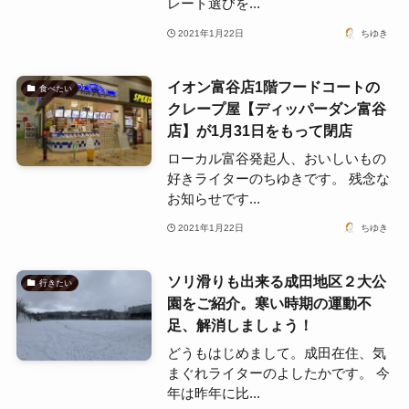
レート選びを...
2021年1月22日
ちゆき
イオン富谷店1階フードコートの
食べたい
クレープ屋【ディッパーダン富谷
店】が1月31日をもって閉店
ローカル富谷発起人、おいしいもの
好きライターのちゆきです。 残念な
お知らせです...
2021年1月22日
ちゆき
ソリ滑りも出来る成田地区２大公
行きたい
園をご紹介。寒い時期の運動不
足、解消しましょう！
どうもはじめまして。成田在住、気
まぐれライターのよしたかです。 今
年は昨年に比...