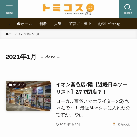
menu
search
ホーム
新着
人気
子育て・福祉
お問い合わせ
ホーム
2021年
1月
2021年1月
– date –
イオン富谷店2階【近畿日本ツー
食べたい
リスト】2/7で閉店？！
ローカル富谷スマホライターの彩ち
ゃんです！ 最近Macを手に入れたの
ですが、やは...
2021年1月26日
彩ちゃん