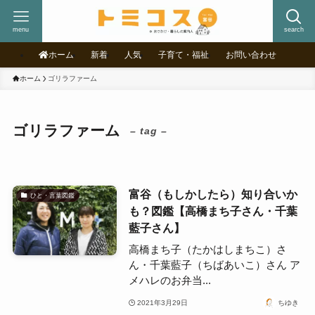
menu
search
ホーム
新着
人気
子育て・福祉
お問い合わせ
ホーム
ゴリラファーム
ゴリラファーム
– tag –
富谷（もしかしたら）知り合いか
ひと・言葉図鑑
も？図鑑【高橋まち子さん・千葉
藍子さん】
高橋まち子（たかはしまちこ）さ
ん・千葉藍子（ちばあいこ）さん ア
メハレのお弁当...
2021年3月29日
ちゆき